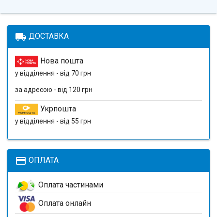
local_shipping
ДОСТАВКА
Нова пошта
у відділення - від 70 грн
за адресою - від 120 грн
Укрпошта
у відділення - від 55 грн
payment
ОПЛАТА
Оплата частинами
Оплата онлайн