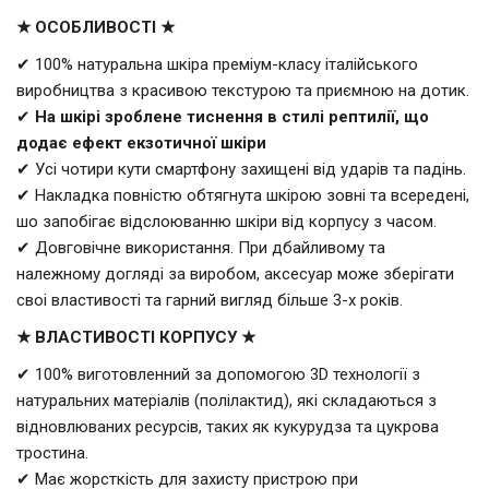
★ ОСОБЛИВОСТІ ★
✔ 100% натуральна шкіра преміум-класу італійського
виробництва з красивою текстурою та приємною на дотик.
✔
На шкірі зроблене тиснення в стилі рептилії, що
додає ефект екзотичної шкіри
✔ Усі чотири кути смартфону захищені від ударів та падінь.
✔ Накладка повністю обтягнута шкірою зовні та всередені,
шо запобігає відслоюванню шкіри від корпусу з часом.
✔ Довговічне використання. При дбайливому та
належному догляді за виробом, аксесуар може зберігати
своі властивості та гарний вигляд більше 3-х років.
★ ВЛАСТИВОСТІ КОРПУСУ ★
✔ 100% виготовленний за допомогою 3D технології з
натуральних матеріалів (полілактид), які складаються з
відновлюваних ресурсів, таких як кукурудза та цукрова
тростина.
✔ Має жорсткість для захисту пристрою при