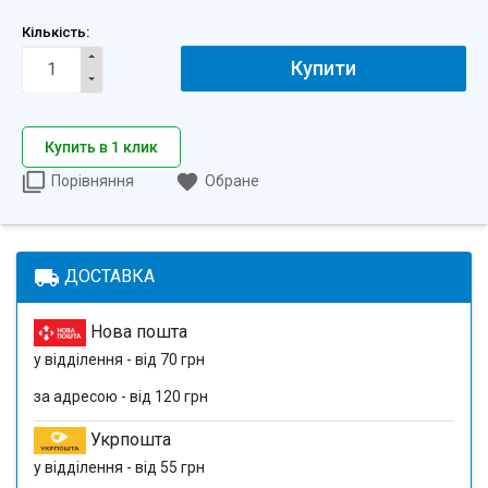
Кількість:
Купити
Купить в 1 клик
Порівняння
Обране
local_shipping
ДОСТАВКА
Нова пошта
у відділення - від 70 грн
за адресою - від 120 грн
Укрпошта
у відділення - від 55 грн