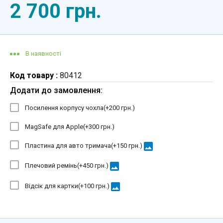
2 700 грн.
В наявності
Код товару :
80412
Додати до замовлення:
Посилення корпусу чохла(+
200 грн.
)
MagSafe для Apple(+
300 грн.
)
image
Пластина для авто тримача(+
150 грн.
)
image
Плечовий ремінь(+
450 грн.
)
image
Відсік для картки(+
100 грн.
)