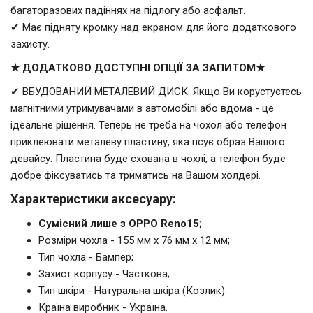
багаторазових падіннях на підлогу або асфальт.
✔ Має підняту кромку над екраном для його додаткового
захисту.
★ ДОДАТКОВО ДОСТУПНІ ОПЦІЇ ЗА ЗАПИТОМ★
✔ ВБУДОВАНИЙ МЕТАЛЕВИЙ ДИСК. Якщо Ви корустуєтесь
магнітними утримувачами в автомобілі або вдома - це
ідеальне рішення. Теперь не треба на чохол або телефон
приклеювати металеву пластину, яка псує образ Вашого
девайсу. Пластина буде схована в чохлі, а телефон буде
добре фіксуватись та триматись на Вашом холдері.
Характеристики аксесуару:
Сумісний лише з OPPO Reno15;
Розміри чохла - 155 мм x 76 мм x 12 мм;
Тип чохла - Бампер;
Захист корпусу - Часткова;
Тип шкіри - Натуральна шкіра (Козлик).
Країна виробник - Україна.