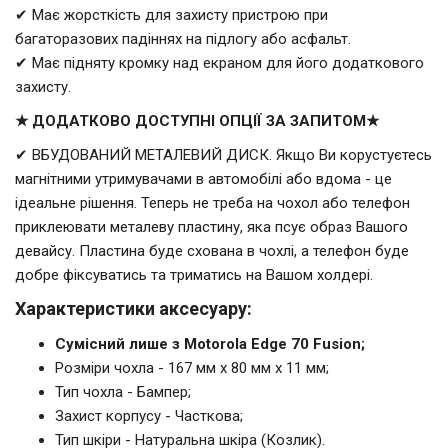
✔ Має жорсткість для захисту пристрою при
багаторазових падіннях на підлогу або асфальт.
✔ Має підняту кромку над екраном для його додаткового
захисту.
★ ДОДАТКОВО ДОСТУПНІ ОПЦІЇ ЗА ЗАПИТОМ★
✔ ВБУДОВАНИЙ МЕТАЛЕВИЙ ДИСК. Якщо Ви корустуєтесь
магнітними утримувачами в автомобілі або вдома - це
ідеальне рішення. Теперь не треба на чохол або телефон
приклеювати металеву пластину, яка псує образ Вашого
девайсу. Пластина буде схована в чохлі, а телефон буде
добре фіксуватись та триматись на Вашом холдері.
Характеристики аксесуару:
Сумісний лише з Motorola Edge 70 Fusion;
Розміри чохла - 167 мм x 80 мм x 11 мм;
Тип чохла - Бампер;
Захист корпусу - Часткова;
Тип шкіри - Натуральна шкіра (Козлик).