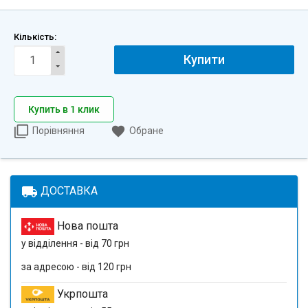
Кількість:
Купити
Купить в 1 клик
Порівняння
Обране
local_shipping
ДОСТАВКА
Нова пошта
у відділення - від 70 грн
за адресою - від 120 грн
Укрпошта