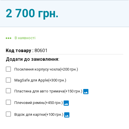
2 700 грн.
В наявності
Код товару :
80601
Додати до замовлення:
Посилення корпусу чохла(+
200 грн.
)
MagSafe для Apple(+
300 грн.
)
image
Пластина для авто тримача(+
150 грн.
)
image
Плечовий ремінь(+
450 грн.
)
image
Відсік для картки(+
100 грн.
)