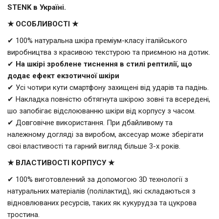
STENK в Україні.
★ ОСОБЛИВОСТІ ★
✔ 100% натуральна шкіра преміум-класу італійського
виробництва з красивою текстурою та приємною на дотик.
✔
На шкірі зроблене тиснення в стилі рептилії, що
додає ефект екзотичної шкіри
✔ Усі чотири кути смартфону захищені від ударів та падінь.
✔ Накладка повністю обтягнута шкірою зовні та всередені,
шо запобігає відслоюванню шкіри від корпусу з часом.
✔ Довговічне використання. При дбайливому та
належному догляді за виробом, аксесуар може зберігати
своі властивості та гарний вигляд більше 3-х років.
★ ВЛАСТИВОСТІ КОРПУСУ ★
✔ 100% виготовленний за допомогою 3D технології з
натуральних матеріалів (полілактид), які складаються з
відновлюваних ресурсів, таких як кукурудза та цукрова
тростина.