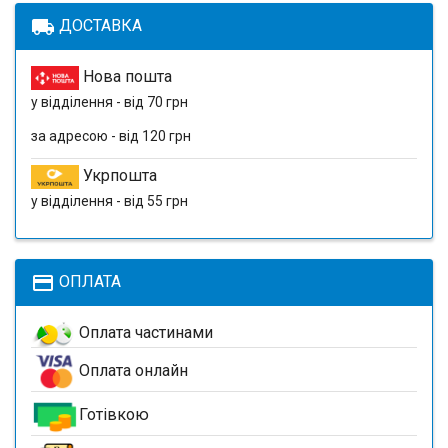
local_shipping
ДОСТАВКА
Нова пошта
у відділення - від 70 грн
за адресою - від 120 грн
Укрпошта
у відділення - від 55 грн
payment
ОПЛАТА
Оплата частинами
Оплата онлайн
Готівкою