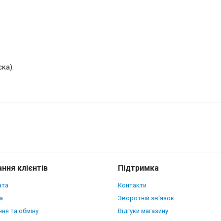
ка).
ker Python Scales для Apple iPhone 17
ння клієнтів
Підтримка
ата
Контакти
а
Зворотній зв'язок
ня та обміну
Відгуки магазину