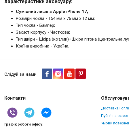
Характеристики аксесуару:
Сумісний лише з Apple iPhone 17;
Розміри чохла - 154 мм x 76 мм x 12 мм;
Тип чохла - Бампер;
Захист корпусу - Часткова;
Тип шкіри - Шкіра (козлик)+Шкіра пітона (центральна лус
Країна виробник - Україна.
Шкіряна накладка Stenk ExBac
Слідуй за нами
Контакти
Обслуговува
Доставка і опл
Публічна оферт
Умови повернен
Графік роботи офісу: