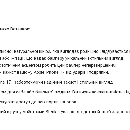
ичною Вставкою
кісної натуральної шкіри, яка виглядає розкішно і відчувається
и або імітації, що надає бамперу унікальний і стильний вигляд.
екзотичним акцентом робить цей бампер неперевершеним.
захист вашому Apple iPhone 17 від ударів і подряпин.
ne 17 , забезпечуючи надійний захист і стильний вигляд.
м для себе або близької людини. Він виражає елегантність і ін
ежуючи доступ до всіх портів і кнопок.
ний в ручну майстрами Stenk з увагою до деталей, щоб задоволь