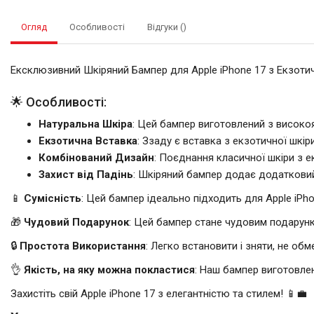
Огляд
Особливості
Відгуки ()
Ексклюзивний Шкіряний Бампер для Apple iPhone 17 з Екзот
🌟 Особливості:
Натуральна Шкіра
: Цей бампер виготовлений з високоя
Екзотична Вставка
: Ззаду є вставка з екзотичної шкір
Комбінований Дизайн
: Поєднання класичної шкіри з 
Захист від Падінь
: Шкіряний бампер додає додатковий 
📱
Сумісність
: Цей бампер ідеально підходить для Apple iPho
🎁
Чудовий Подарунок
: Цей бампер стане чудовим подарунко
🔒
Простота Використання
: Легко встановити і зняти, не обм
👌
Якість, на яку можна покластися
: Наш бампер виготовле
Захистіть свій Apple iPhone 17 з елегантністю та стилем! 📱💼