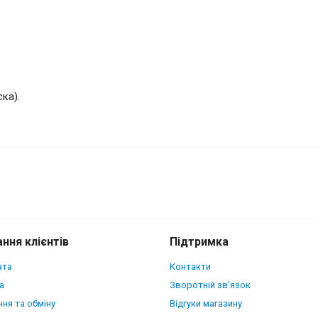
ка).
ker Python Scales для Apple iPhone 17
ння клієнтів
Підтримка
ата
Контакти
а
Зворотній зв'язок
ня та обміну
Відгуки магазину