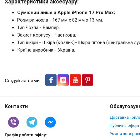
Характеристики аксесуару:
Сумісний лише з Apple iPhone 17 Pro Max;
Розміри чохла - 167 мм x 82 мм x 13 мм;
Тип чохла - Бампер;
Захист корпусу - Часткова;
Тип шкіри - Шкіра (козлик)+Шкіра пітона (центральна лус
Країна виробник - Україна.
Шкіряна накладка Stenk ExBac
Pro Max Коричневий
Слідуй за нами
Контакти
Обслуговува
Доставка і опл
Публічна оферт
Умови повернен
Графік роботи офісу: