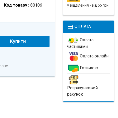
Код товару :
80106
у відділення - від 55 грн
payment
ОПЛАТА
Оплата
Купити
частинами
Оплата онлайн
ране
Готівкою
Розрахунковий
рахунок