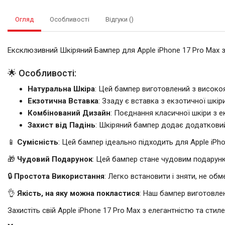
Огляд
Особливості
Відгуки ()
Ексклюзивний Шкіряний Бампер для Apple iPhone 17 Pro Max
🌟 Особливості:
Натуральна Шкіра
: Цей бампер виготовлений з високоя
Екзотична Вставка
: Ззаду є вставка з екзотичної шкір
Комбінований Дизайн
: Поєднання класичної шкіри з 
Захист від Падінь
: Шкіряний бампер додає додатковий 
📱
Сумісність
: Цей бампер ідеально підходить для Apple iPho
🎁
Чудовий Подарунок
: Цей бампер стане чудовим подарунко
🔒
Простота Використання
: Легко встановити і зняти, не обм
👌
Якість, на яку можна покластися
: Наш бампер виготовле
Захистіть свій Apple iPhone 17 Pro Max з елегантністю та стиле