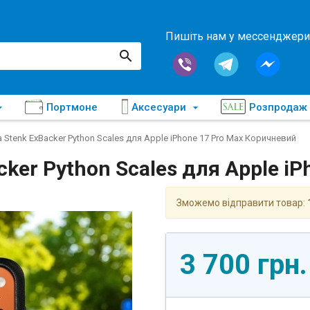
Пишіть нам у мессенджери
Портмоне
Аксесуари
Розпродаж
 Stenk ExBacker Python Scales для Apple iPhone 17 Pro Max Коричневий
ker Python Scales для Apple i
Зможемо відправити товар:
3 700 грн.