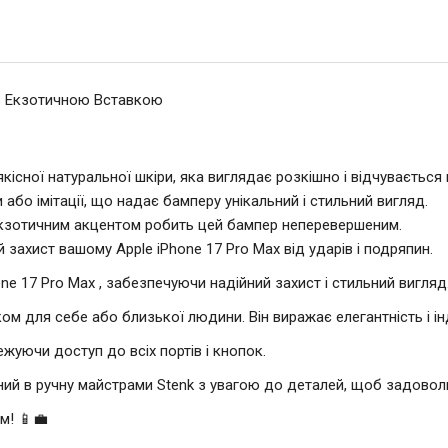
 з Екзотичною Вставкою
кісної натуральної шкіри, яка виглядає розкішно і відчувається
и або імітації, що надає бамперу унікальний і стильний вигляд.
екзотичним акцентом робить цей бампер неперевершеним.
захист вашому Apple iPhone 17 Pro Max від ударів і подряпин.
ne 17 Pro Max , забезпечуючи надійний захист і стильний вигляд
м для себе або близької людини. Він виражає елегантність і ін
ежуючи доступ до всіх портів і кнопок.
ний в ручну майстрами Stenk з увагою до деталей, щоб задоволь
м! 📱💼