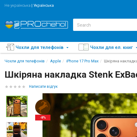
Не українська
|
Українська
Чохли для телефонів
Чохли для ел. книг
Чохли для телефонів
Apple
iPhone 17 Pro Max
Шкіряна накладка
Шкіряна накладка Stenk ExBac
Написати відгук
-8%