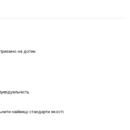
 приємно на дотик.
.
дивідуальність.
нити найвищі стандарти якості.