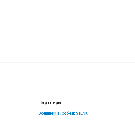
4 000 грн.
Купити
3 700 грн.
Партнери
Офіційний виробник STENK