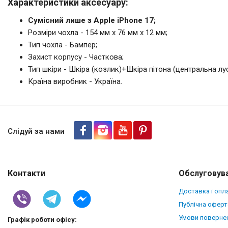
Характеристики аксесуару:
Сумісний лише з Apple iPhone 17;
Розміри чохла - 154 мм x 76 мм x 12 мм;
Тип чохла - Бампер;
Захист корпусу - Часткова;
Тип шкіри - Шкіра (козлик)+Шкіра пітона (центральна лус
Країна виробник - Україна.
Шкіряна накладка Stenk ExBac
Оливковий
Слідуй за нами
Контакти
Обслуговува
Доставка і опл
Публічна оферт
Умови повернен
Графік роботи офісу: