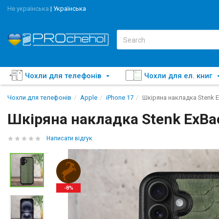
Не українська
|
Українська
Чохли для телефонів
Чохли для ел. книг
Чохли для телефонів
Apple
iPhone 17
Шкіряна накладка Stenk E
Шкіряна накладка Stenk ExBac
Написати відгук
-8%