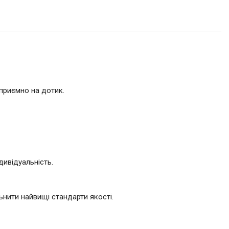
 приємно на дотик.
дивідуальність.
нити найвищі стандарти якості.