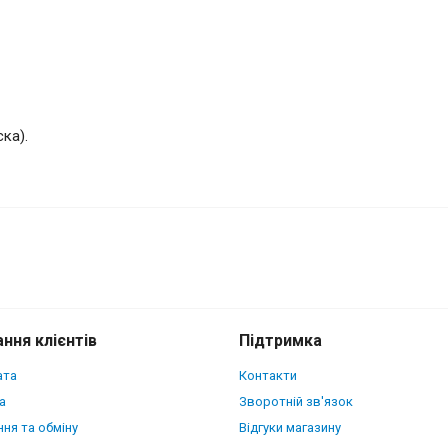
ка).
ker Python Scales Apple iPhone 17
ння клієнтів
Підтримка
ата
Контакти
а
Зворотній зв'язок
ня та обміну
Відгуки магазину