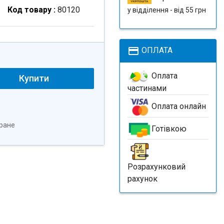
Код товару :
80120
у відділення - від 55 грн
payment
ОПЛАТА
Оплата
Купити
частинами
Оплата онлайн
ране
Готівкою
Розрахунковий
рахунок