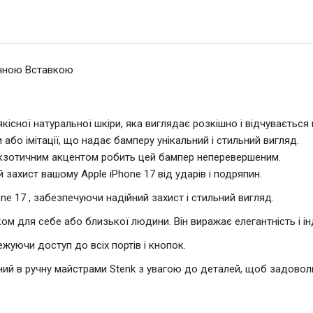
ичною Вставкою
кісної натуральної шкіри, яка виглядає розкішно і відчувається
и або імітації, що надає бамперу унікальний і стильний вигляд.
екзотичним акцентом робить цей бампер неперевершеним.
захист вашому Apple iPhone 17 від ударів і подряпин.
ne 17 , забезпечуючи надійний захист і стильний вигляд.
м для себе або близької людини. Він виражає елегантність і ін
ежуючи доступ до всіх портів і кнопок.
ний в ручну майстрами Stenk з увагою до деталей, щоб задоволь