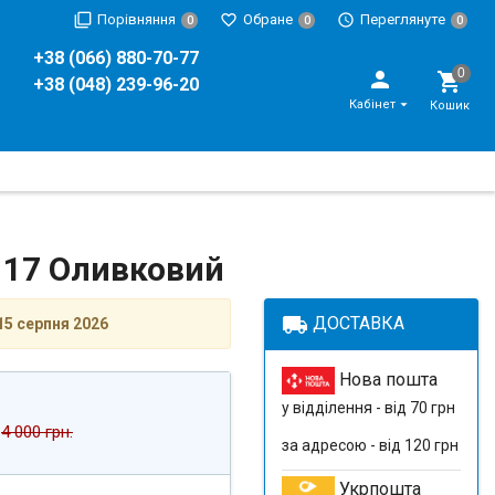
Порівняння
Обране
Переглянуте
0
0
0
+38 (066) 880-70-77
+38 (048) 239-96-20
Кабінет
Кошик
e 17 Оливковий
local_shipping
ДОСТАВКА
15 серпня 2026
Нова пошта
у відділення - від 70 грн
4 000 грн.
за адресою - від 120 грн
Укрпошта