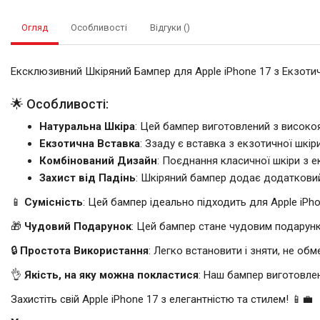
Огляд
Особливості
Відгуки ()
Ексклюзивний Шкіряний Бампер для Apple iPhone 17 з Екзот
🌟 Особливості:
Натуральна Шкіра
: Цей бампер виготовлений з високоя
Екзотична Вставка
: Ззаду є вставка з екзотичної шкір
Комбінований Дизайн
: Поєднання класичної шкіри з 
Захист від Падінь
: Шкіряний бампер додає додатковий 
📱
Сумісність
: Цей бампер ідеально підходить для Apple iPho
🎁
Чудовий Подарунок
: Цей бампер стане чудовим подарунко
🔒
Простота Використання
: Легко встановити і зняти, не обм
👌
Якість, на яку можна покластися
: Наш бампер виготовле
Захистіть свій Apple iPhone 17 з елегантністю та стилем! 📱💼