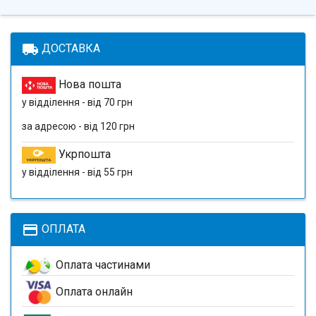
local_shipping
ДОСТАВКА
Нова пошта
у відділення - від 70 грн
за адресою - від 120 грн
Укрпошта
у відділення - від 55 грн
payment
ОПЛАТА
Оплата частинами
Оплата онлайн