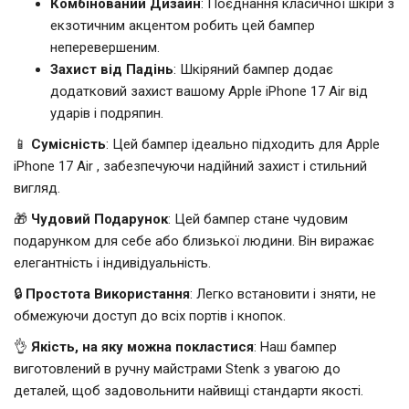
Комбінований Дизайн
: Поєднання класичної шкіри з
екзотичним акцентом робить цей бампер
неперевершеним.
Захист від Падінь
: Шкіряний бампер додає
додатковий захист вашому Apple iPhone 17 Air від
ударів і подряпин.
📱
Сумісність
: Цей бампер ідеально підходить для Apple
iPhone 17 Air , забезпечуючи надійний захист і стильний
вигляд.
🎁
Чудовий Подарунок
: Цей бампер стане чудовим
подарунком для себе або близької людини. Він виражає
елегантність і індивідуальність.
🔒
Простота Використання
: Легко встановити і зняти, не
обмежуючи доступ до всіх портів і кнопок.
👌
Якість, на яку можна покластися
: Наш бампер
виготовлений в ручну майстрами Stenk з увагою до
деталей, щоб задовольнити найвищі стандарти якості.