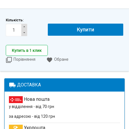
Кількість:
Купити
Купить в 1 клик
Порівняння
Обране
local_shipping
ДОСТАВКА
Нова пошта
у відділення - від 70 грн
за адресою - від 120 грн
Укрпошта