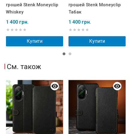
грошей Stenk Moneyclip
грошей Stenk Moneyclip
г
Whiskey
Табак
Ч
1 400 грн.
1 400 грн.
1
Купити
Купити
См. також