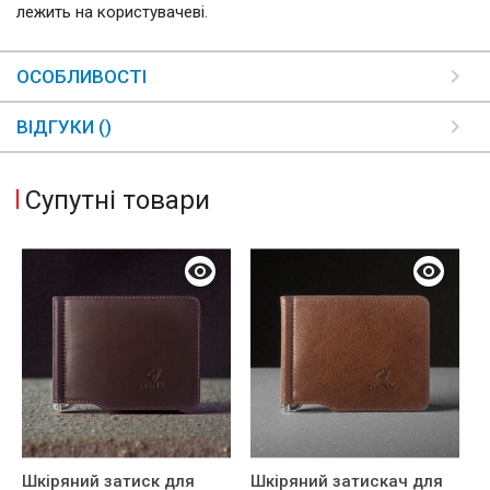
лежить на користувачеві.
ОСОБЛИВОСТІ
ВІДГУКИ ()
Супутні товари
Шкіряний затиск для
Шкіряний затискач для
Ш