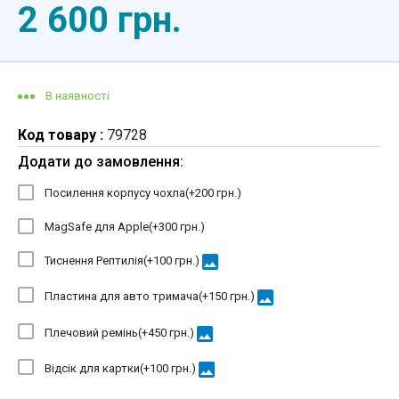
2 600 грн.
В наявності
Код товару :
79728
Додати до замовлення:
Посилення корпусу чохла(+
200 грн.
)
MagSafe для Apple(+
300 грн.
)
image
Тиснення Рептилія(+
100 грн.
)
image
Пластина для авто тримача(+
150 грн.
)
image
Плечовий ремінь(+
450 грн.
)
image
Відсік для картки(+
100 грн.
)