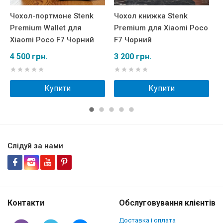
Чохол-портмоне Stenk
Чохол книжка Stenk
Ш
Premium Wallet для
Premium для Xiaomi Poco
W
Xiaomi Poco F7 Чорний
F7 Чорний
P
4 500 грн.
3 200 грн.
3
Купити
Купити
Слідуй за нами
Контакти
Обслуговування клієнтів
Доставка і оплата