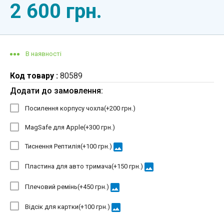
2 600 грн.
В наявності
Код товару :
80589
Додати до замовлення:
Посилення корпусу чохла(+
200 грн.
)
MagSafe для Apple(+
300 грн.
)
image
Тиснення Рептилія(+
100 грн.
)
image
Пластина для авто тримача(+
150 грн.
)
image
Плечовий ремінь(+
450 грн.
)
image
Відсік для картки(+
100 грн.
)