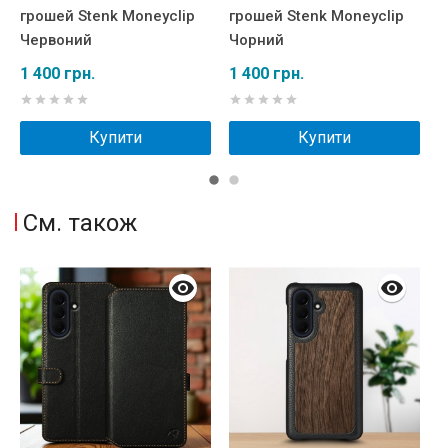
грошей Stenk Moneyclip
грошей Stenk Moneyclip
г
Червоний
Чорний
W
1 400 грн.
1 400 грн.
1
Купити
Купити
См. також