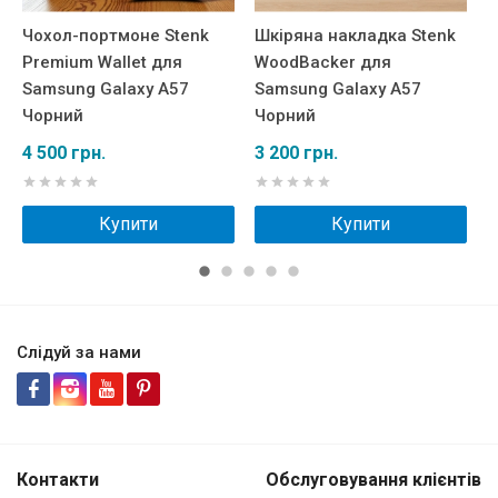
Чохол-портмоне Stenk
Шкіряна накладка Stenk
Ш
Premium Wallet для
WoodBacker для
R
Samsung Galaxy A57
Samsung Galaxy A57
S
Чорний
Чорний
Ч
4 500 грн.
3 200 грн.
2
Купити
Купити
Слідуй за нами
Контакти
Обслуговування клієнтів