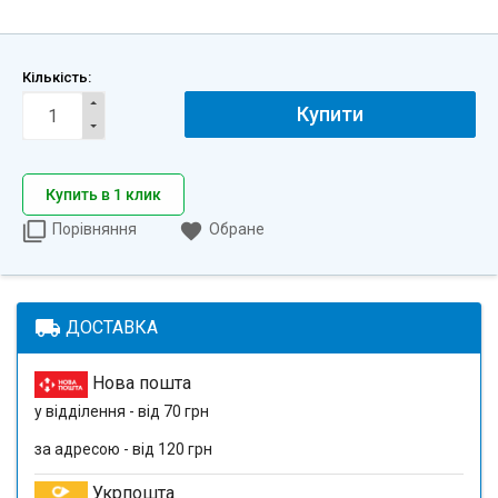
Кількість:
Купити
Купить в 1 клик
Порівняння
Обране
local_shipping
ДОСТАВКА
Нова пошта
у відділення - від 70 грн
за адресою - від 120 грн
Укрпошта