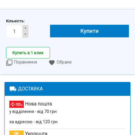
Кількість:
Купити
Купить в 1 клик
Порівняння
Обране
local_shipping
ДОСТАВКА
Нова пошта
у відділення - від 70 грн
за адресою - від 120 грн
Укрпошта