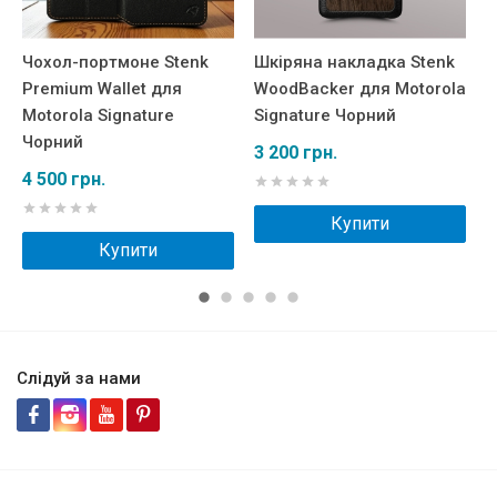
Чохол-портмоне Stenk
Шкіряна накладка Stenk
Ш
Premium Wallet для
WoodBacker для Motorola
R
Motorola Signature
Signature Чорний
M
Чорний
Ч
3 200 грн.
4 500 грн.
2
Купити
Купити
Слідуй за нами