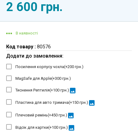
2 600 грн.
В наявності
Код товару :
80576
Додати до замовлення:
Посилення корпусу чохла(+
200 грн.
)
MagSafe для Apple(+
300 грн.
)
image
Тиснення Рептилія(+
100 грн.
)
image
Пластина для авто тримача(+
150 грн.
)
image
Плечовий ремінь(+
450 грн.
)
image
Відсік для картки(+
100 грн.
)