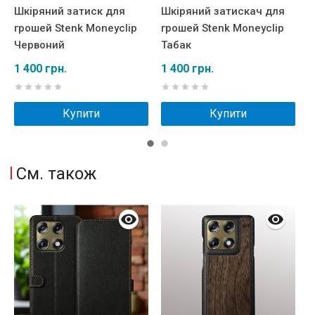
Шкіряний затиск для
Шкіряний затискач для
Ш
грошей Stenk Moneyclip
грошей Stenk Moneyclip
г
Червоний
Табак
Ч
1 400 грн.
1 400 грн.
1
Купити
Купити
См. також