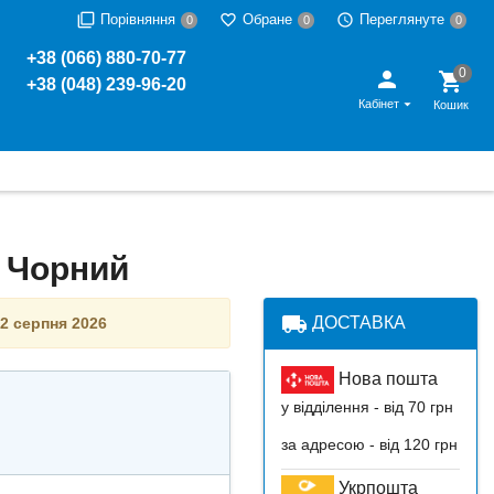
Порівняння
Обране
Переглянуте
0
0
0
+38 (066) 880-70-77
+38 (048) 239-96-20
Кабінет
Кошик
n Чорний
local_shipping
ДОСТАВКА
2 серпня 2026
Нова пошта
у відділення - від 70 грн
за адресою - від 120 грн
Укрпошта