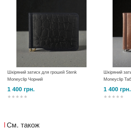
Шкіряний затиск для грошей Stenk
Шкіряний зат
Moneyclip Чорний
Moneyclip Та
1 400 грн.
1 400 грн.
См. також