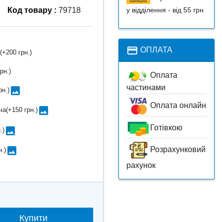
у відділення - від 55 грн
Код товару :
79718
payment
ОПЛАТА
(+
200 грн.
)
рн.
)
Оплата
частинами
image
рн.
)
Оплата онлайн
image
ча(+
150 грн.
)
Готівкою
image
.
)
image
Розрахунковий
н.
)
рахунок
Купити