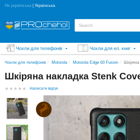
Не українська
|
Українська
Чохли для телефонів
Чохли для ел. книг
Чохли для телефонів
Motorola
Motorola Edge 60 Fusion
Шкіряна 
Шкіряна накладка Stenk Cove
Написати відгук