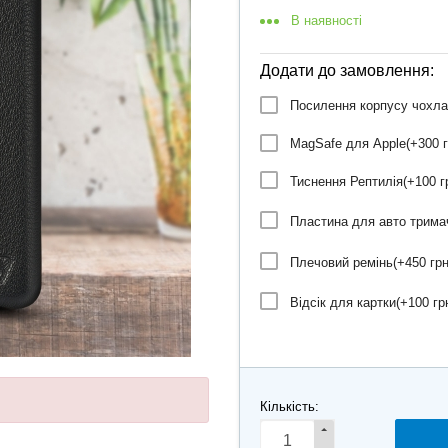
В наявності
Додати до замовлення:
Посилення корпусу чохла
MagSafe для Apple(+
300 г
Тиснення Рептилія(+
100 г
Пластина для авто трима
Плечовий ремінь(+
450 грн
Відсік для картки(+
100 гр
Кількість: