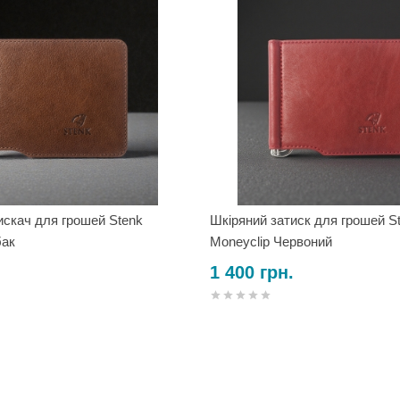
искач для грошей Stenk
Шкіряний затиск для грошей S
бак
Moneyclip Червоний
1 400 грн.