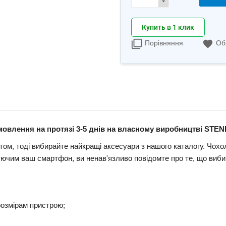
Купить в 1 клик
Порівняння
Об
мовлення на протязі 3-5 днів на власному виробництві STENK
м, тоді вибирайте найкращі аксесуари з нашого каталогу. Чохол
им ваш смартфон, ви ненав'язливо повідомте про те, що вибира
розмірам пристрою;