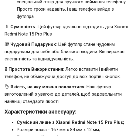
спеціальний отвір для зручного виймання телефону.
Просто трохи надавіть, і ваш телефон вийде з
футляра.
📱
Сумісність
: Цей футляр ідеально підходить для Xiaomi
Redmi Note 15 Pro Plus
🎁
Чудовий Подарунок
: Цей футляр стане чудовим
подарунком для себе або близької людини. Він виражає
елегантність та індивідуальність.
🔒
Простота Використання
: Легко вставити і вийняти
телефон, не обмежуючи доступ до всіх портів і кнопок.
👌
Якість, на яку можна покластися
: Наш футляр
виготовлений з увагою до деталей, щоб задовольнити
найвищі стандарти якості.
Характеристики аксесуару:
Сумісний лише з Xiaomi Redmi Note 15 Pro Plus;
Розміри чохла - 167 мм x 84 мм x 12 мм;