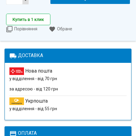
Купить в 1 клик
Порівняння
Обране
local_shipping
ДОСТАВКА
Нова пошта
у відділення - від 70 грн
за адресою - від 120 грн
Укрпошта
у відділення - від 55 грн
payment
ОПЛАТА