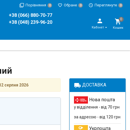
Порівняння
Обране
Переглянуте
0
0
0
+38 (066) 880-70-77
+38 (048) 239-96-20
Кабінет
Кошик
ний
local_shipping
ДОСТАВКА
12 серпня 2026
Нова пошта
у відділення - від 70 грн
за адресою - від 120 грн
Укрпошта