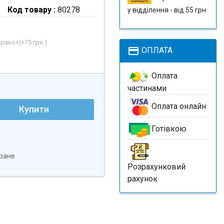
Код товару :
80278
у відділення - від 55 грн
рракот(+
75 грн.
)
payment
ОПЛАТА
Оплата
частинами
Оплата онлайн
Купити
Готівкою
ране
Розрахунковий
рахунок