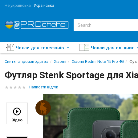
Не українська
|
Українська
Чохли для телефонів
Чохли для ел. книг
Сняты с производства
Xiaomi
Xiaomi Redmi Note 15 Pro 4G
Футл
Футляр Stenk Sportage для Xi
Написати відгук
Відео