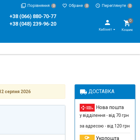
Порівняння
Обране
Переглянуте
0
0
0
+38 (066) 880-70-77
+38 (048) 239-96-20
Кабінет
Кошик
local_shipping
ДОСТАВКА
12 серпня 2026
Нова пошта
у відділення - від 70 грн
за адресою - від 120 грн
Укрпошта