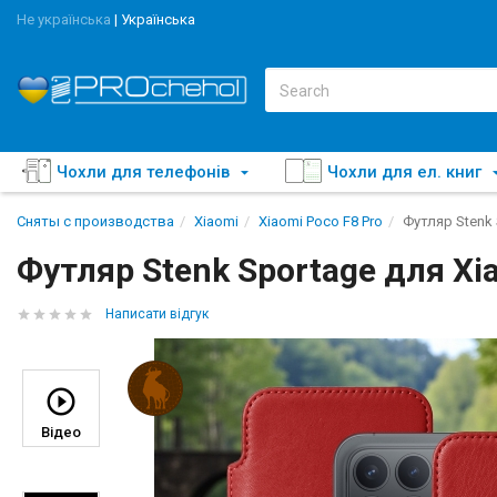
Не українська
|
Українська
Чохли для телефонів
Чохли для ел. книг
Сняты с производства
Xiaomi
Xiaomi Poco F8 Pro
Футляр Stenk 
Футляр Stenk Sportage для Xi
Написати відгук
Відео