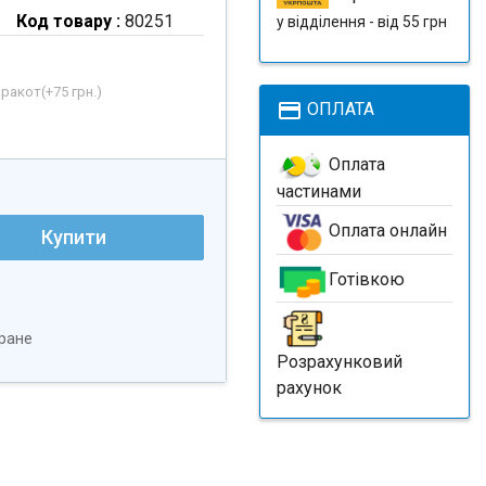
Код товару :
80251
у відділення - від 55 грн
рракот(+
75 грн.
)
payment
ОПЛАТА
Оплата
частинами
Оплата онлайн
Купити
Готівкою
ране
Розрахунковий
рахунок