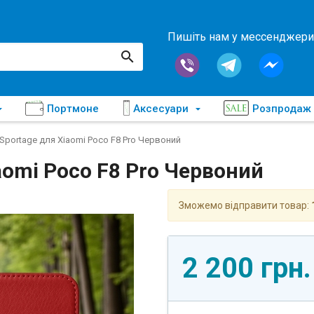
Пишіть нам у мессенджери
Портмоне
Аксесуари
Розпродаж
Sportage для Xiaomi Poco F8 Pro Червоний
aomi Poco F8 Pro Червоний
Зможемо відправити товар:
2 200 грн.