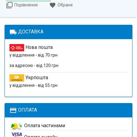
Порівняння
Обране
local_shipping
ДОСТАВКА
Нова пошта
у відділення - від 70 грн
за адресою - від 120 грн
Укрпошта
у відділення - від 55 грн
payment
ОПЛАТА
Оплата частинами