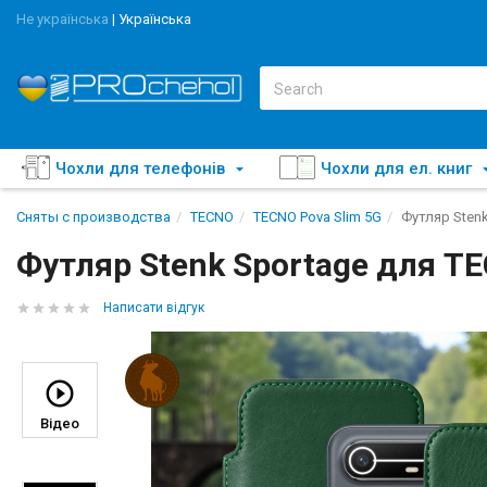
Не українська
|
Українська
Чохли для телефонів
Чохли для ел. книг
Сняты с производства
TECNO
TECNO Pova Slim 5G
Футляр Stenk
Футляр Stenk Sportage для TE
Написати відгук
Відео