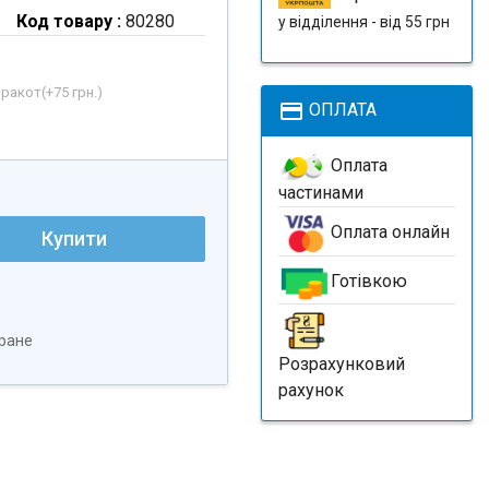
Код товару :
80280
у відділення - від 55 грн
рракот(+
75 грн.
)
payment
ОПЛАТА
Оплата
частинами
Оплата онлайн
Купити
Готівкою
ране
Розрахунковий
рахунок