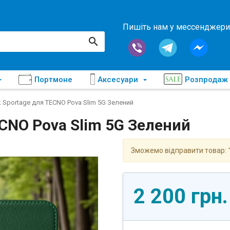
Пишіть нам у мессенджери
Портмоне
Аксесуари
Розпродаж
 Sportage для TECNO Pova Slim 5G Зелений
CNO Pova Slim 5G Зелений
Зможемо відправити товар:
2 200 грн.