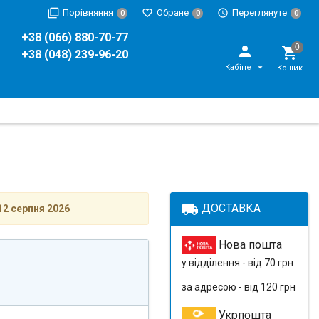
Порівняння
Обране
Переглянуте
0
0
0
+38 (066) 880-70-77
+38 (048) 239-96-20
Кабінет
Кошик
local_shipping
ДОСТАВКА
12 серпня 2026
Нова пошта
у відділення - від 70 грн
за адресою - від 120 грн
Укрпошта