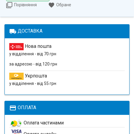
Порівняння
Обране
local_shipping
ДОСТАВКА
Нова пошта
у відділення - від 70 грн
за адресою - від 120 грн
Укрпошта
у відділення - від 55 грн
payment
ОПЛАТА
Оплата частинами