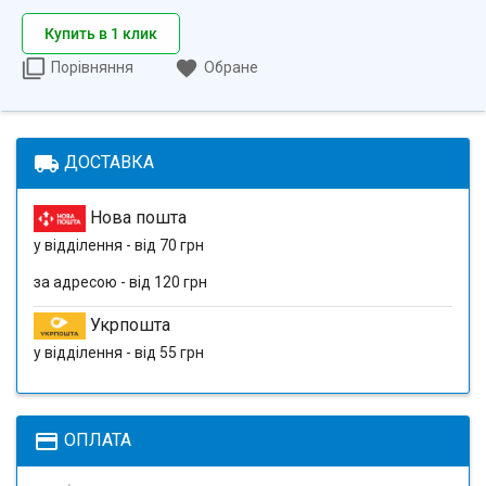
Купить в 1 клик
Порівняння
Обране
local_shipping
ДОСТАВКА
Нова пошта
у відділення - від 70 грн
за адресою - від 120 грн
Укрпошта
у відділення - від 55 грн
payment
ОПЛАТА