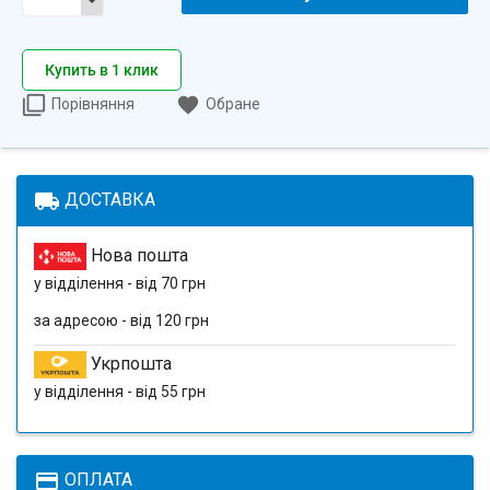
Купить в 1 клик
Порівняння
Обране
local_shipping
ДОСТАВКА
Нова пошта
у відділення - від 70 грн
за адресою - від 120 грн
Укрпошта
у відділення - від 55 грн
payment
ОПЛАТА