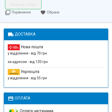
Купить в 1 клик
Порівняння
Обране
local_shipping
ДОСТАВКА
Нова пошта
у відділення - від 70 грн
за адресою - від 120 грн
Укрпошта
у відділення - від 55 грн
payment
ОПЛАТА
Оплата частинами