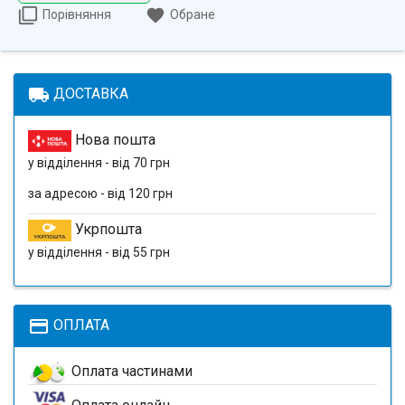
Порівняння
Обране
local_shipping
ДОСТАВКА
Нова пошта
у відділення - від 70 грн
за адресою - від 120 грн
Укрпошта
у відділення - від 55 грн
payment
ОПЛАТА
Оплата частинами