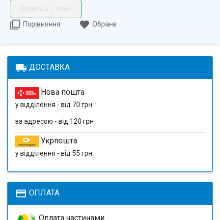
Купить в 1 клик
Порівняння
Обране
local_shipping
ДОСТАВКА
Нова пошта
у відділення - від 70 грн
за адресою - від 120 грн
Укрпошта
у відділення - від 55 грн
payment
ОПЛАТА
Оплата частинами