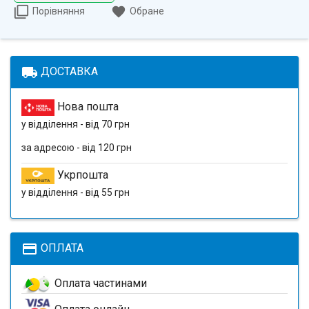
Порівняння
Обране
local_shipping
ДОСТАВКА
Нова пошта
у відділення - від 70 грн
за адресою - від 120 грн
Укрпошта
у відділення - від 55 грн
payment
ОПЛАТА
Оплата частинами