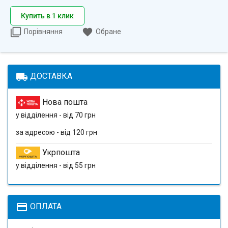
Купить в 1 клик
Порівняння
Обране
local_shipping
ДОСТАВКА
Нова пошта
у відділення - від 70 грн
за адресою - від 120 грн
Укрпошта
у відділення - від 55 грн
payment
ОПЛАТА