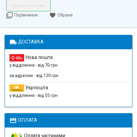
Купить в 1 клик
Порівняння
Обране
local_shipping
ДОСТАВКА
Нова пошта
у відділення - від 70 грн
за адресою - від 120 грн
Укрпошта
у відділення - від 55 грн
payment
ОПЛАТА
Оплата частинами