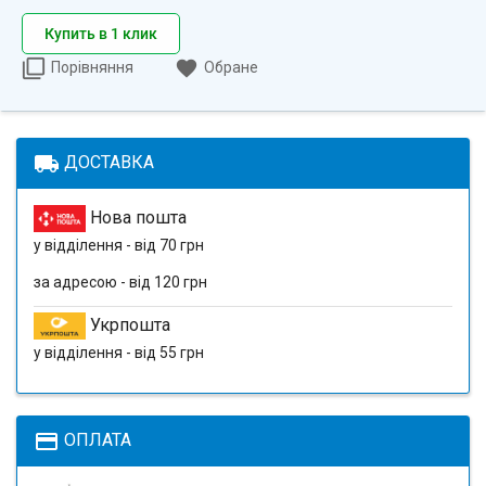
Купить в 1 клик
Порівняння
Обране
local_shipping
ДОСТАВКА
Нова пошта
у відділення - від 70 грн
за адресою - від 120 грн
Укрпошта
у відділення - від 55 грн
payment
ОПЛАТА