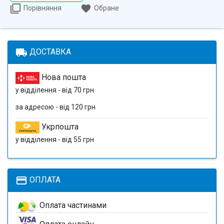
Порівняння
Обране
local_shipping
ДОСТАВКА
Нова пошта
у відділення - від 70 грн
за адресою - від 120 грн
Укрпошта
у відділення - від 55 грн
payment
ОПЛАТА
Оплата частинами