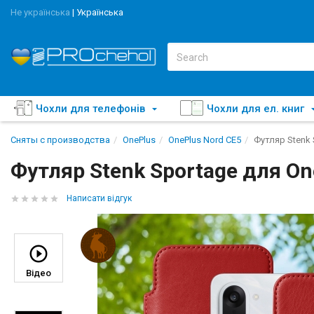
Не українська
|
Українська
Чохли для телефонів
Чохли для ел. книг
Сняты с производства
OnePlus
OnePlus Nord CE5
Футляр Stenk 
Футляр Stenk Sportage для O
Написати відгук
Відео