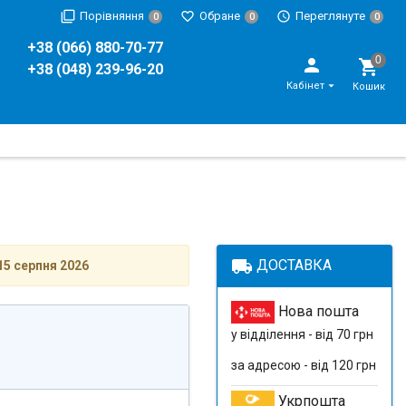
Порівняння
Обране
Переглянуте
0
0
0
+38 (066) 880-70-77
+38 (048) 239-96-20
Кабінет
Кошик
local_shipping
ДОСТАВКА
15 серпня 2026
Нова пошта
у відділення - від 70 грн
за адресою - від 120 грн
Укрпошта