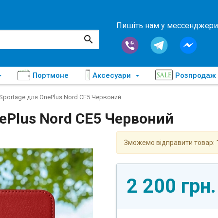
Пишіть нам у мессенджери
Портмоне
Аксесуари
Розпродаж
Sportage для OnePlus Nord CE5 Червоний
nePlus Nord CE5 Червоний
Зможемо відправити товар:
2 200 грн.