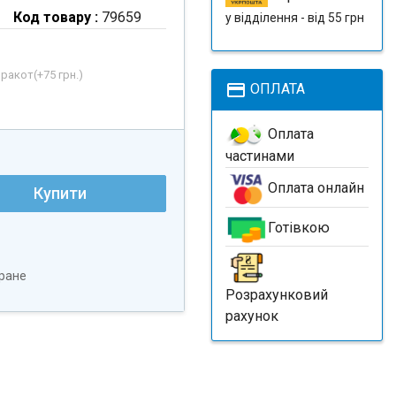
Код товару :
79659
у відділення - від 55 грн
рракот(+
75 грн.
)
payment
ОПЛАТА
Оплата
частинами
Оплата онлайн
Купити
Готівкою
ране
Розрахунковий
рахунок