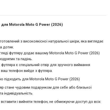
для Motorola Moto G Power (2026)
иготовлений з високоякісної натуральної шкіри, яка виглядає
а дотик.
игляді футляру додає вашому Motorola Moto G Power (2026)
подряпин та падінь.
ні футляра є спеціальний отвір для зручного виймання
і ваш телефон вийде з футляра.
но підходить для Motorola Moto G Power (2026)
ляр стане чудовим подарунком для себе або близької
та індивідуальність.
о вставити і вийняти телефон, не обмежуючи доступ до всіх