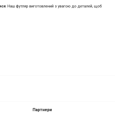
ися
: Наш футляр виготовлений з увагою до деталей, щоб
2 200 грн.
Купити
Партнери