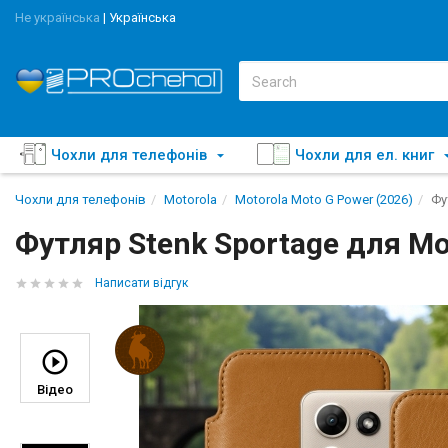
Не українська
|
Українська
Чохли для телефонів
Чохли для ел. книг
Чохли для телефонів
Motorola
Motorola Moto G Power (2026)
Фу
Футляр Stenk Sportage для Mo
Написати відгук
Відео