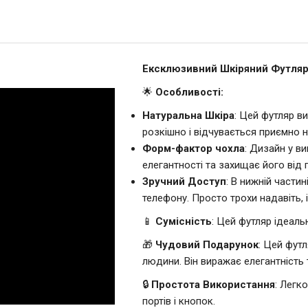
Ексклюзивний Шкіряний Футляр 
🌟
Особливості:
Натуральна Шкіра
: Цей футляр в
розкішно і відчувається приємно н
Форм-фактор чохла
: Дизайн у в
елегантності та захищає його від 
Зручний Доступ
: В нижній части
телефону. Просто трохи надавіть, 
📱
Сумісність
: Цей футляр ідеаль
🎁
Чудовий Подарунок
: Цей фут
людини. Він виражає елегантність 
🔒
Простота Використання
: Легк
портів і кнопок.