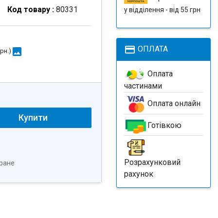
Код товару :
80331
у відділення - від 55 грн
payment
ОПЛАТА
image
грн.
)
Оплата
частинами
Оплата онлайн
Купити
Готівкою
Розрахунковий
ране
рахунок