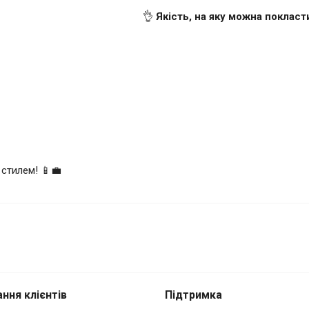
👌
Якість, на яку можна покласт
 стилем! 📱💼
torola Moto G Power (2026) Camel
ння клієнтів
Підтримка