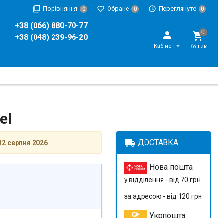
Порівняння
Обране
Переглянуте
0
0
0
+38 (066) 880-70-77
+38 (048) 239-96-20
Кабінет
Кошик
el
local_shipping
ДОСТАВКА
12 серпня 2026
Нова пошта
у відділення - від 70 грн
за адресою - від 120 грн
Укрпошта