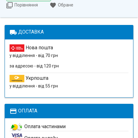
Порівняння
Обране
local_shipping
ДОСТАВКА
Нова пошта
у відділення - від 70 грн
за адресою - від 120 грн
Укрпошта
у відділення - від 55 грн
payment
ОПЛАТА
Оплата частинами