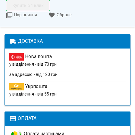
Купить в 1 клик
Порівняння
Обране
local_shipping
ДОСТАВКА
Нова пошта
у відділення - від 70 грн
за адресою - від 120 грн
Укрпошта
у відділення - від 55 грн
payment
ОПЛАТА
Оплата частинами