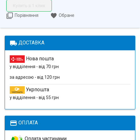
Купить в 1 клик
Порівняння
Обране
local_shipping
ДОСТАВКА
Нова пошта
у відділення - від 70 грн
за адресою - від 120 грн
Укрпошта
у відділення - від 55 грн
payment
ОПЛАТА
Оплата частинами