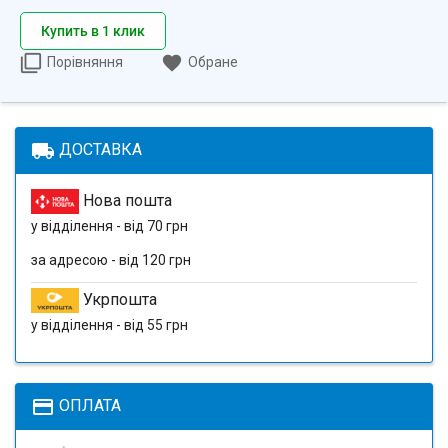
Купить в 1 клик
Порівняння
Обране
local_shipping
ДОСТАВКА
Нова пошта
у відділення - від 70 грн
за адресою - від 120 грн
Укрпошта
у відділення - від 55 грн
payment
ОПЛАТА