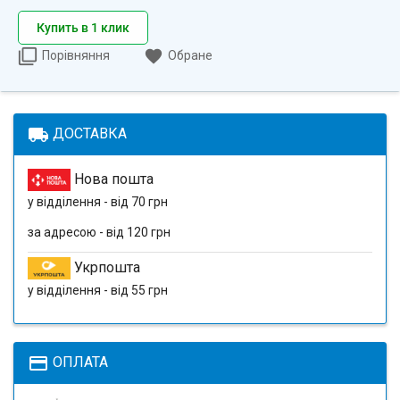
Купить в 1 клик
Порівняння
Обране
local_shipping
ДОСТАВКА
Нова пошта
у відділення - від 70 грн
за адресою - від 120 грн
Укрпошта
у відділення - від 55 грн
payment
ОПЛАТА