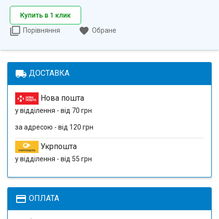
Купить в 1 клик
Порівняння
Обране
local_shipping
ДОСТАВКА
Нова пошта
у відділення - від 70 грн
за адресою - від 120 грн
Укрпошта
у відділення - від 55 грн
payment
ОПЛАТА