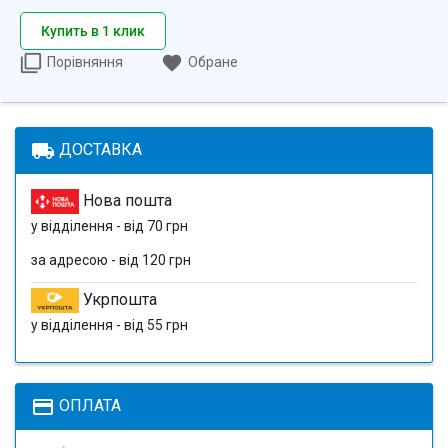
Купить в 1 клик
Порівняння
Обране
local_shipping
ДОСТАВКА
Нова пошта
у відділення - від 70 грн
за адресою - від 120 грн
Укрпошта
у відділення - від 55 грн
payment
ОПЛАТА