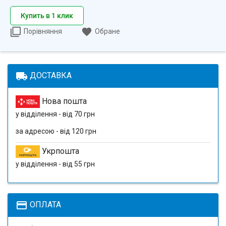
Купить в 1 клик
Порівняння
Обране
local_shipping
ДОСТАВКА
Нова пошта
у відділення - від 70 грн
за адресою - від 120 грн
Укрпошта
у відділення - від 55 грн
payment
ОПЛАТА