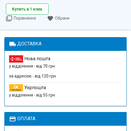
Купить в 1 клик
Порівняння
Обране
local_shipping
ДОСТАВКА
Нова пошта
у відділення - від 70 грн
за адресою - від 120 грн
Укрпошта
у відділення - від 55 грн
payment
ОПЛАТА