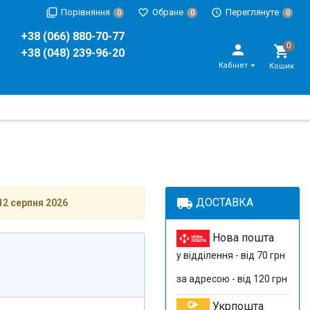
Порівняння
Обране
Переглянуте
0
0
0
+38 (066) 880-70-77
+38 (048) 239-96-20
Кабінет
Кошик
local_shipping
ДОСТАВКА
12 серпня 2026
Нова пошта
у відділення - від 70 грн
за адресою - від 120 грн
Укрпошта