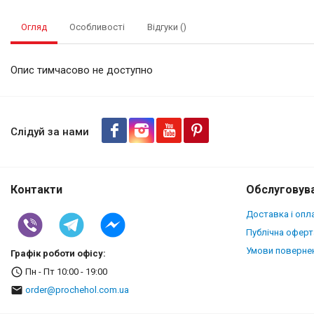
Огляд
Особливості
Відгуки ()
Опис тимчасово не доступно
Футляр Stenk Elegance для Xia
Слідуй за нами
Контакти
Обслуговува
Доставка і опл
Публічна оферт
Умови повернен
Графік роботи офісу:
Пн - Пт 10:00 - 19:00
order@prochehol.com.ua