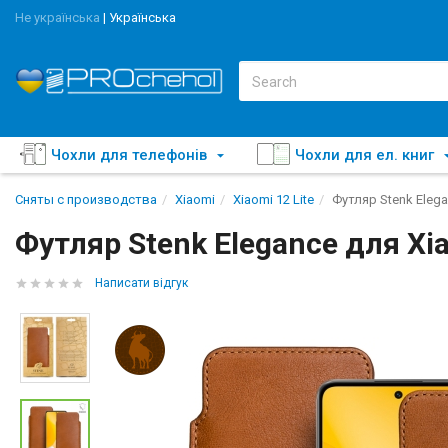
Не українська
|
Українська
Чохли для телефонів
Чохли для ел. книг
Сняты с производства
Xiaomi
Xiaomi 12 Lite
Футляр Stenk Elega
Футляр Stenk Elegance для Xia
Написати відгук