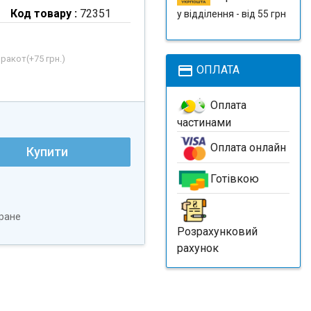
Код товару :
72351
у відділення - від 55 грн
рракот(+
75 грн.
)
payment
ОПЛАТА
Оплата
частинами
Оплата онлайн
Купити
Готівкою
ране
Розрахунковий
рахунок