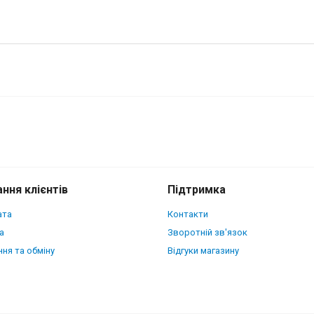
omi 12 Lite Camel
ння клієнтів
Підтримка
ата
Контакти
а
Зворотній зв'язок
ня та обміну
Відгуки магазину