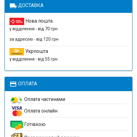
local_shipping
ДОСТАВКА
Нова пошта
у відділення - від 70 грн
за адресою - від 120 грн
Укрпошта
у відділення - від 55 грн
payment
ОПЛАТА
Оплата частинами
Оплата онлайн
Готівкою