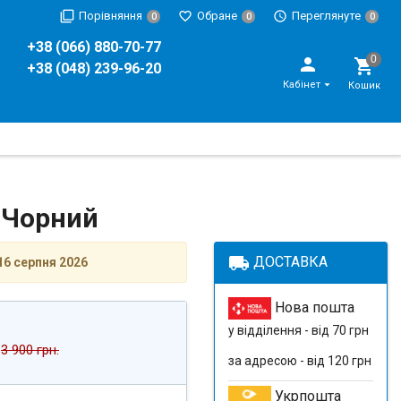
Порівняння
Обране
Переглянуте
0
0
0
+38 (066) 880-70-77
+38 (048) 239-96-20
Кабінет
Кошик
o Чорний
local_shipping
ДОСТАВКА
16 серпня 2026
Нова пошта
у відділення - від 70 грн
3 900 грн.
за адресою - від 120 грн
Укрпошта