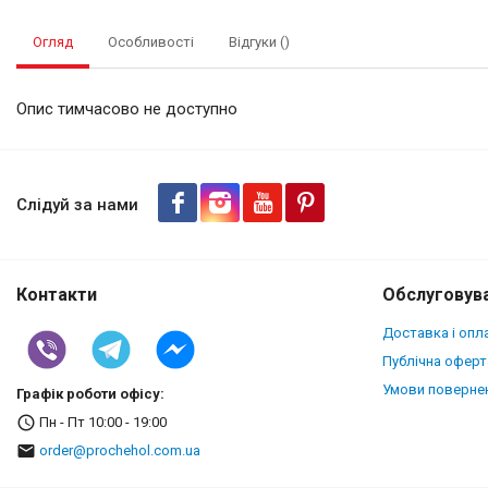
Огляд
Особливості
Відгуки ()
Опис тимчасово не доступно
Чохол-портмоне Stenk Premium
Чорний
Слідуй за нами
Контакти
Обслуговува
Доставка і опл
Публічна оферт
Умови повернен
Графік роботи офісу:
Пн - Пт 10:00 - 19:00
order@prochehol.com.ua