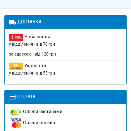
local_shipping
ДОСТАВКА
Нова пошта
у відділення - від 70 грн
за адресою - від 120 грн
Укрпошта
у відділення - від 55 грн
payment
ОПЛАТА
Оплата частинами
Оплата онлайн