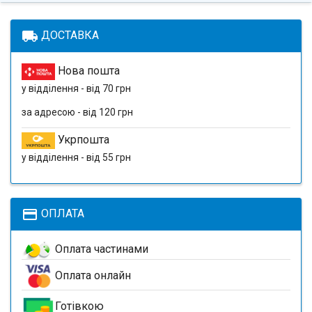
local_shipping
ДОСТАВКА
Нова пошта
у відділення - від 70 грн
за адресою - від 120 грн
Укрпошта
у відділення - від 55 грн
payment
ОПЛАТА
Оплата частинами
Оплата онлайн
Готівкою