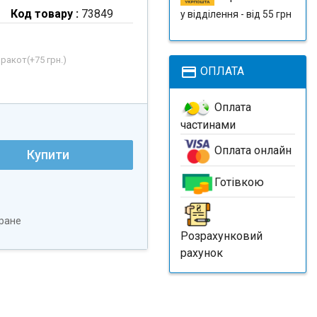
Код товару :
73849
у відділення - від 55 грн
рракот(+
75 грн.
)
payment
ОПЛАТА
Оплата
частинами
Оплата онлайн
Купити
Готівкою
ране
Розрахунковий
рахунок