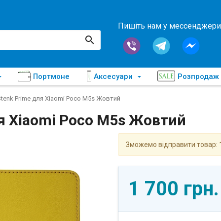
Пишіть нам у мессенджери
Портмоне
Аксесуари
Розпродаж
tenk Prime для Xiaomi Poco M5s Жовтий
я Xiaomi Poco M5s Жовтий
Зможемо відправити товар:
1 700 грн.