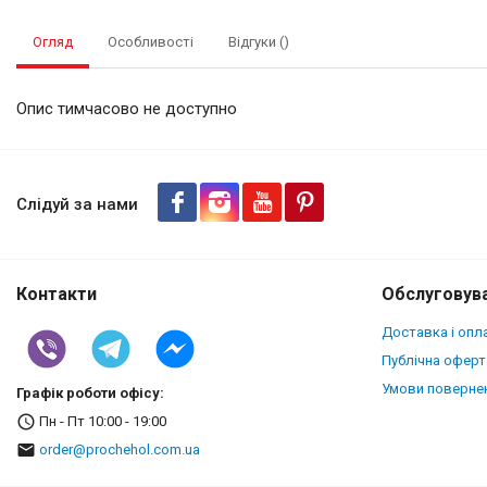
Огляд
Особливості
Відгуки ()
Опис тимчасово не доступно
Чохол книжка Stenk Prime дл
Слідуй за нами
Контакти
Обслуговува
Доставка і опл
Публічна оферт
Умови повернен
Графік роботи офісу:
Пн - Пт 10:00 - 19:00
order@prochehol.com.ua