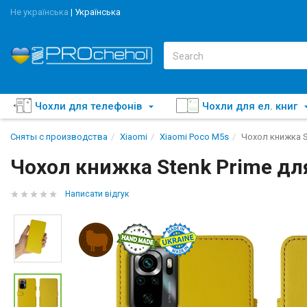
Не українська
|
Українська
Чохли для телефонів
Чохли для ел. книг
Сняты с производства
Xiaomi
Xiaomi Poco M5s
Чохол книжка S
Чохол книжка Stenk Prime дл
Написати відгук