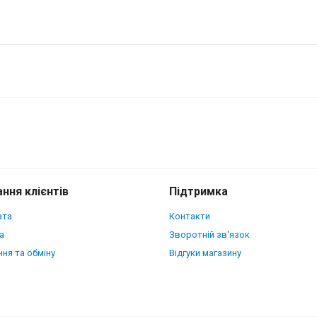
я Xiaomi Poco M5s Жовтий
ння клієнтів
Підтримка
ата
Контакти
а
Зворотній зв'язок
ня та обміну
Відгуки магазину