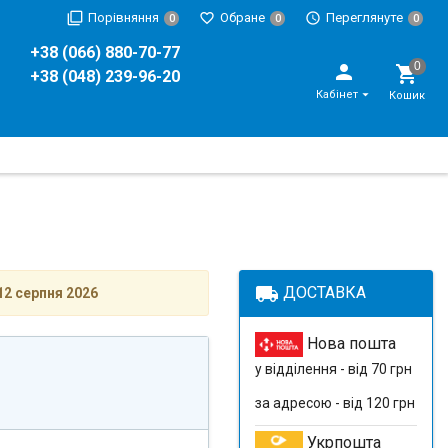
Порівняння
Обране
Переглянуте
0
0
0
+38 (066) 880-70-77
+38 (048) 239-96-20
Кабінет
Кошик
local_shipping
ДОСТАВКА
12 серпня 2026
Нова пошта
у відділення - від 70 грн
за адресою - від 120 грн
Укрпошта