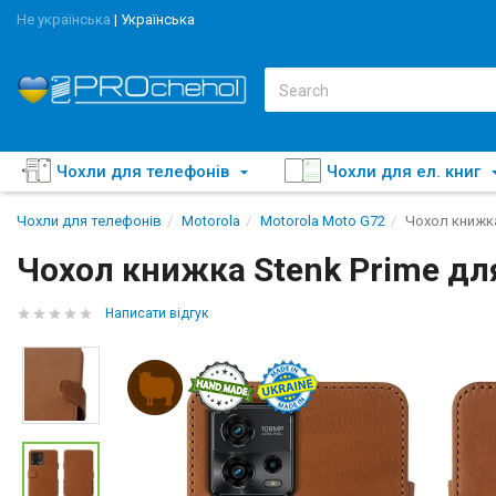
Не українська
|
Українська
Чохли для телефонів
Чохли для ел. книг
Чохли для телефонів
Motorola
Motorola Moto G72
Чохол книжка
Чохол книжка Stenk Prime дл
Написати відгук