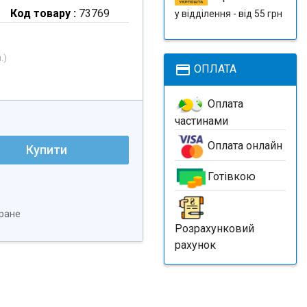
Код товару :
73769
у відділення - від 55 грн
.
)
payment
ОПЛАТА
Оплата
частинами
Оплата онлайн
Купити
Готівкою
ране
Розрахунковий
рахунок