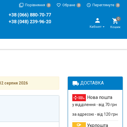
Порівняння
Обране
Переглянуте
0
0
0
+38 (066) 880-70-77
+38 (048) 239-96-20
Кабінет
Кошик
local_shipping
ДОСТАВКА
12 серпня 2026
Нова пошта
у відділення - від 70 грн
за адресою - від 120 грн
Укрпошта