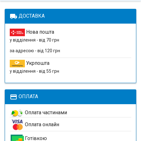
local_shipping
ДОСТАВКА
Нова пошта
у відділення - від 70 грн
за адресою - від 120 грн
Укрпошта
у відділення - від 55 грн
payment
ОПЛАТА
Оплата частинами
Оплата онлайн
Готівкою