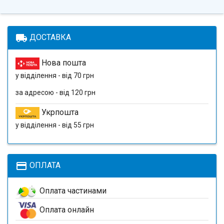
local_shipping
ДОСТАВКА
Нова пошта
у відділення - від 70 грн
за адресою - від 120 грн
Укрпошта
у відділення - від 55 грн
payment
ОПЛАТА
Оплата частинами
Оплата онлайн