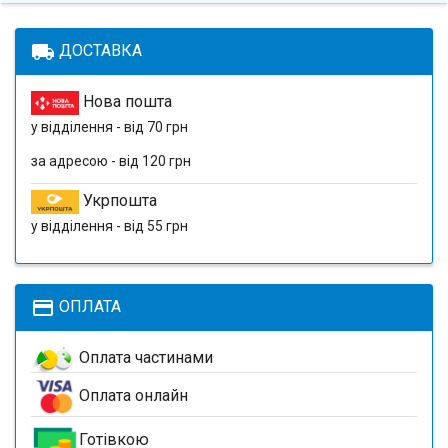
local_shipping
ДОСТАВКА
Нова пошта
у відділення - від 70 грн
за адресою - від 120 грн
Укрпошта
у відділення - від 55 грн
payment
ОПЛАТА
Оплата частинами
Оплата онлайн
Готівкою