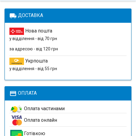
local_shipping
ДОСТАВКА
Нова пошта
у відділення - від 70 грн
за адресою - від 120 грн
Укрпошта
у відділення - від 55 грн
payment
ОПЛАТА
Оплата частинами
Оплата онлайн
Готівкою